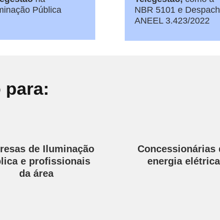
minação Pública
NBR 5101 e Despac
ANEEL 3.423/2022
 para:
esas de Iluminação
Concessionárias 
lica e profissionais
energia elétrica
da área