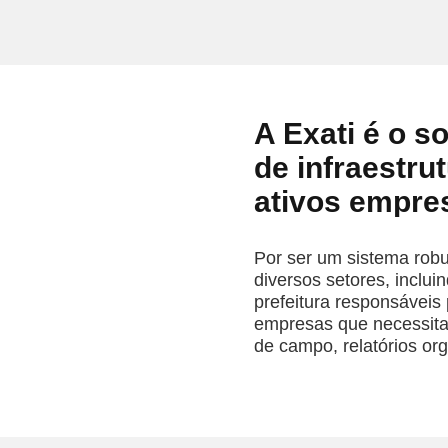
A Exati é o s
de infraestru
ativos empres
Por ser um sistema robus
diversos setores, inclui
prefeitura responsáveis
empresas que necessita
de campo, relatórios or