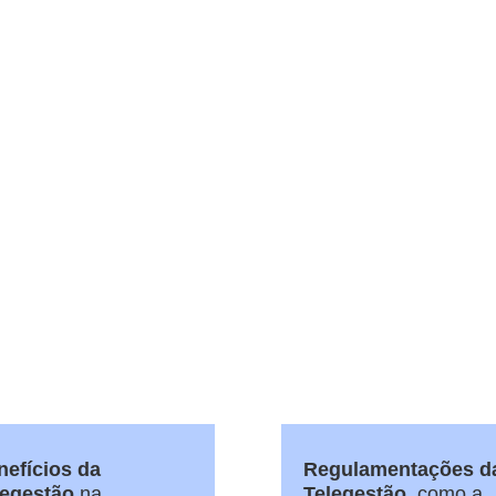
nefícios da
Regulamentações d
legestão
na
Telegestão,
como a